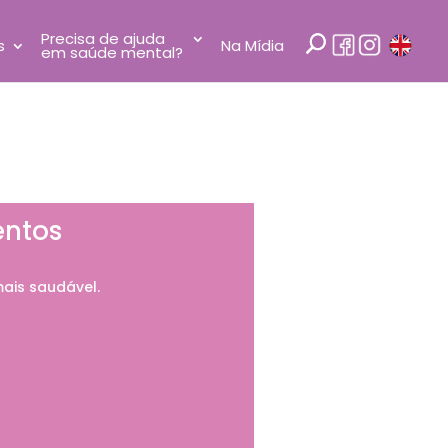
Precisa de ajuda
s
Na Mídia
em saúde mental?
ntos
ais saudável.