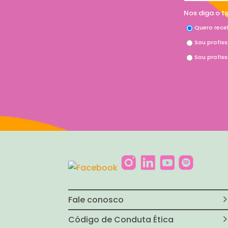
Nos diga o t
Quero rece
Sou profis
Sou profis
Fale conosco
Código de Conduta Ética