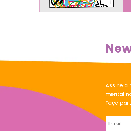
New
Assine a 
mental no
Faça par