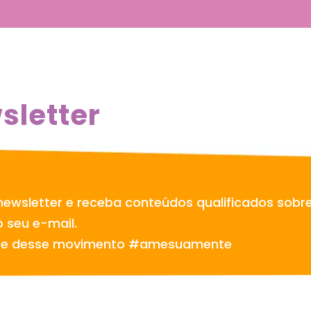
sletter
newsletter e receba conteúdos qualificados sobr
 seu e-mail.
te desse movimento #amesuamente