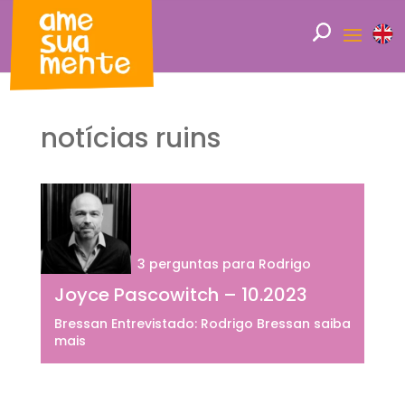
notícias ruins
3 perguntas para Rodrigo
Joyce Pascowitch – 10.2023
Bressan Entrevistado: Rodrigo Bressan saiba
mais