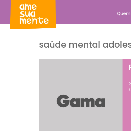
Quem
saúde mental adole
R
E