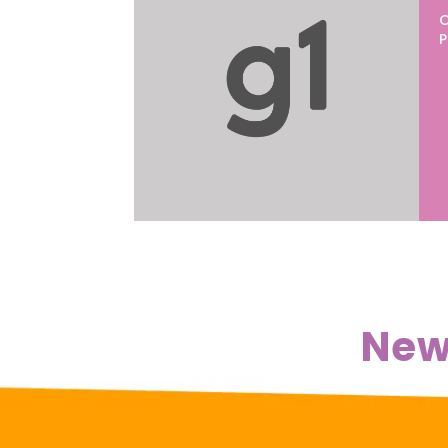
O
P
New