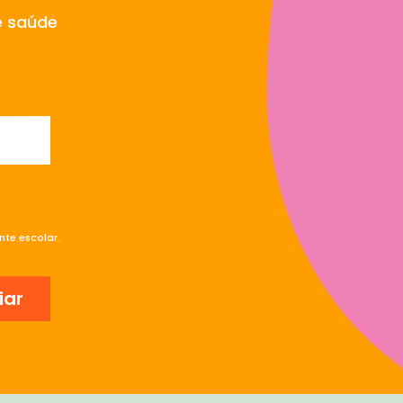
e saúde
te escolar.