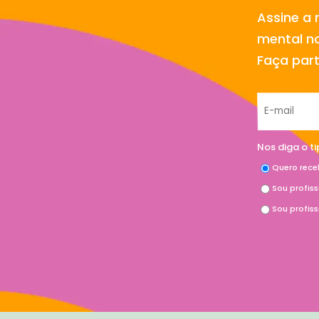
Assine a 
mental no
Faça par
Nos diga o t
Quero rece
Sou profis
Sou profis