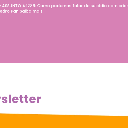
 ASSUNTO #1286: Como podemos falar de suicídio com crian
edro Pan Saiba mais
sletter