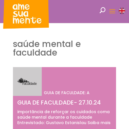
saúde mental e
faculdade
GUIA DE FACULDADE: A
GUIA DE FACULDADE- 27.10.24
importância de reforçar os cuidados coma
saúde mental durante a faculdade
Entrevistado: Gustavo Estanislau Saiba mais