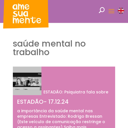
saúde mental no
trabalho
ESTADÃO: Psiquiatra fala sobre
ESTADÃO- 17.12.24
a importância da saúde mental nas
empresas Entrevistado: Rodrigo Bressan
(Este veículo de comunicação restringe o
acesso a assinantes) Saiba mais