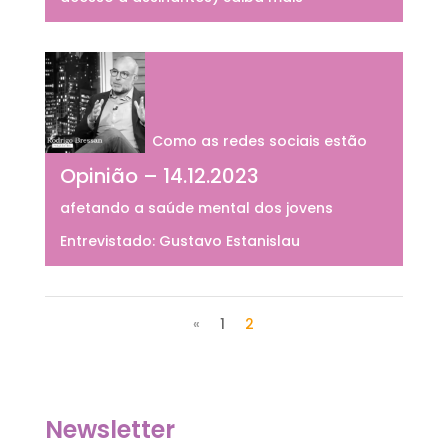
Como as redes sociais estão
Opinião – 14.12.2023
afetando a saúde mental dos jovens
Entrevistado: Gustavo Estanislau
«
1
2
Newsletter