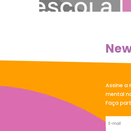
New
Assine a 
mental no
Faça par