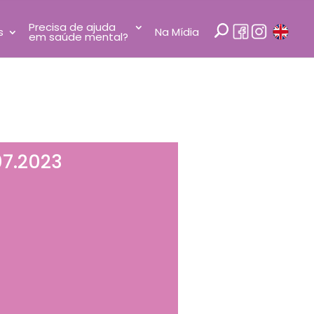
Precisa de ajuda
s
Na Mídia
em saúde mental?
07.2023