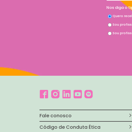
Nos diga o t
Quero rece
Sou profis
Sou profis
Fale conosco
Código de Conduta Ética