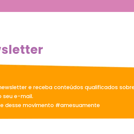
sletter
newsletter e receba conteúdos qualificados sobr
 seu e-mail.
te desse movimento #amesuamente