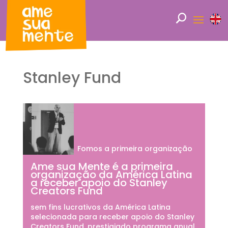
Stanley Fund
Fomos a primeira organização
Ame sua Mente é a primeira
organização da América Latina
a receber apoio do Stanley
Creators Fund
sem fins lucrativos da América Latina
selecionada para receber apoio do Stanley
Creators Fund, prestigiado programa anual