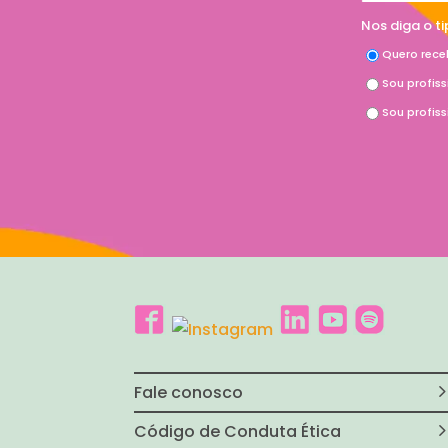
Nos diga o t
Quero rece
Sou profis
Sou profis
Fale conosco
Código de Conduta Ética