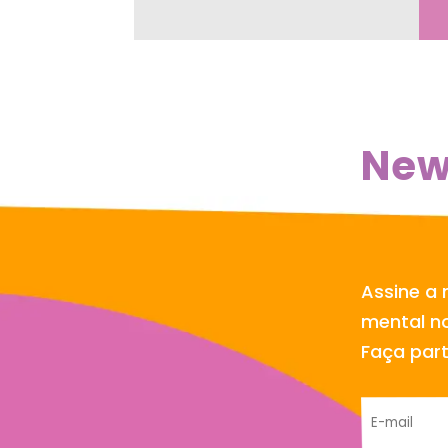
New
Assine a 
mental no
Faça par