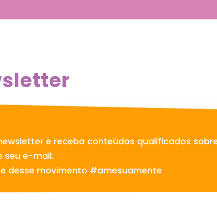
sletter
newsletter e receba conteúdos qualificados sobr
 seu e-mail.
te desse movimento #amesuamente