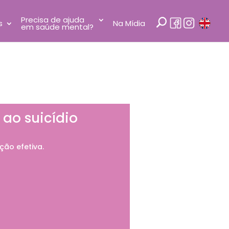
Precisa de ajuda
s
Na Mídia
em saúde mental?
ao suicídio
ão efetiva.