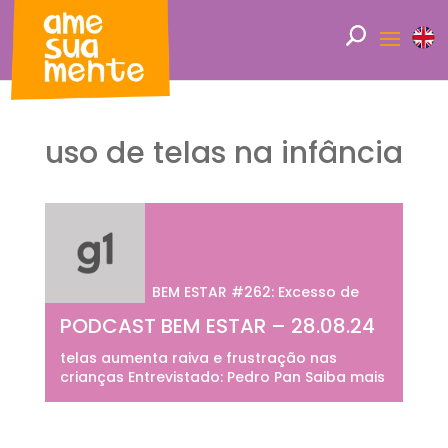
uso de telas na infância
BEM ESTAR #262: Excesso de
PODCAST BEM ESTAR – 28.08.24
telas aumenta raiva e frustração nas
crianças Entrevistado: Pedro Pan Saiba mais