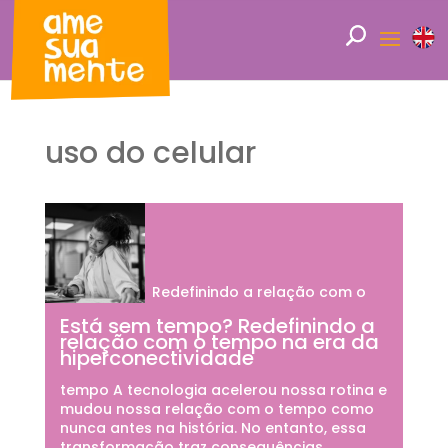
uso do celular
Redefinindo a relação com o
Está sem tempo? Redefinindo a
relação com o tempo na era da
hiperconectividade
tempo A tecnologia acelerou nossa rotina e
mudou nossa relação com o tempo como
nunca antes na história. No entanto, essa
transformação traz consequências