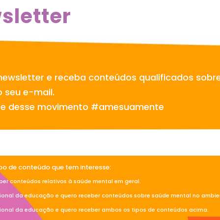
sletter
newsletter e receba conteúdos qualificados sobr
 seu e-mail.
te desse movimento #amesuamente
ipo de conteúdo que tem interesse:
ber conteúdos relativos à saúde mental em geral.
sional da educação e quero receber conteúdos sobre saúde mental no ambien
sional da educação e quero receber ambos os tipos de conteúdos acima.