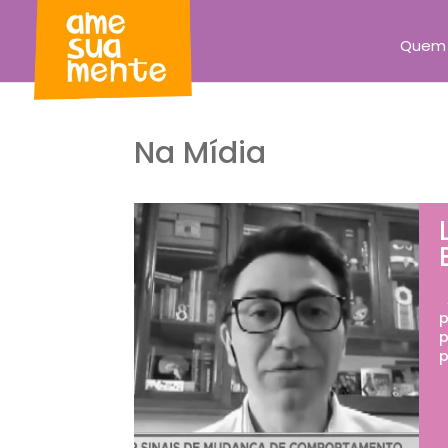
Quem
Na Mídia
A
p
p
p