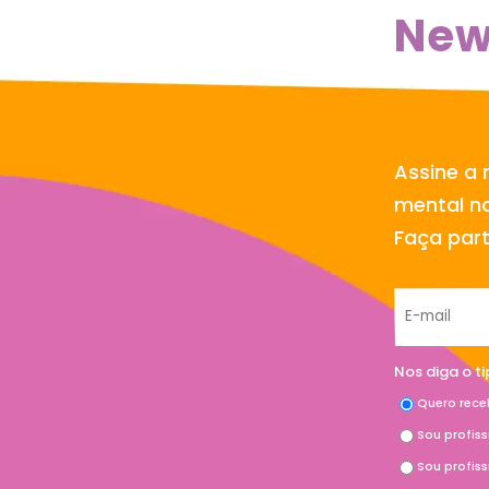
New
Assine a 
mental no
Faça par
Nos diga o t
Quero rece
Sou profis
Sou profis