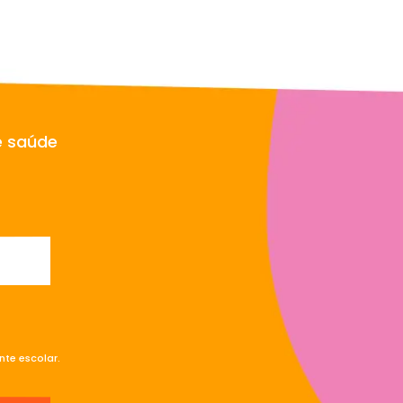
e saúde
te escolar.