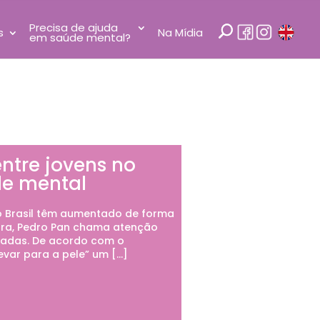
Precisa de ajuda
s
Na Mídia
em saúde mental?
ntre jovens no
de mental
o Brasil têm aumentado de forma
ura, Pedro Pan chama atenção
ocadas. De acordo com o
evar para a pele” um […]