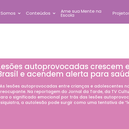
Ame sua Mente na
 Somos
Conteúdos
Projeto
Escola
Lesões autoprovocadas crescem e
Brasil e acendem alerta para saú
s lesões autoprovocadas entre crianças e adolescentes n
reocupante. Na reportagem do Jornal da Tarde, da TV Cult
ara o significado emocional por trás das lesões autoprov
siquiatra, a autolesão pode surgir como uma tentativa de “l