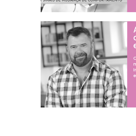
O
m
I
e