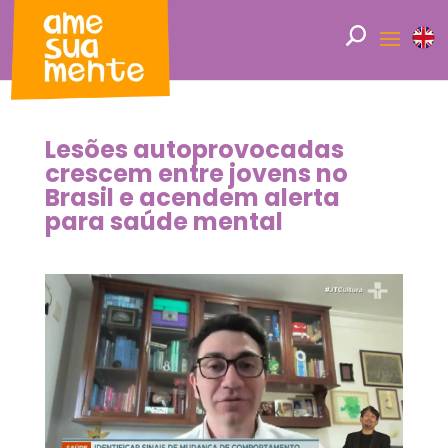
Lesões autoprovocadas
crescem entre jovens no
Brasil e acendem alerta
para saúde mental