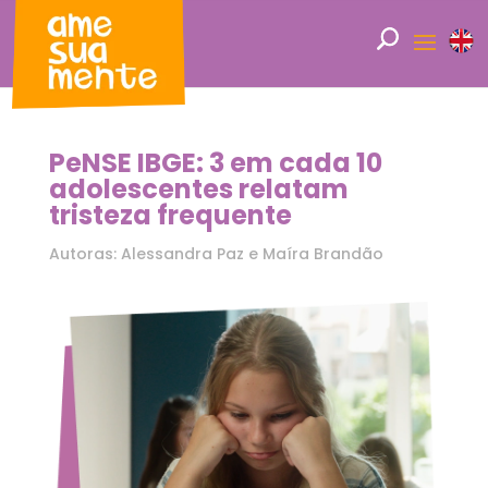
PeNSE IBGE: 3 em cada 10
adolescentes relatam
tristeza frequente
Autoras: Alessandra Paz e Maíra Brandão