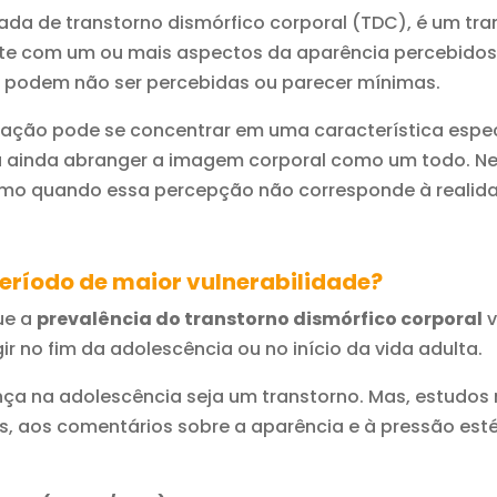
 de transtorno dismórfico corporal (TDC), é um tran
te com um ou mais aspectos da aparência percebidos 
s podem não ser percebidas ou parecer mínimas.
upação pode se concentrar em uma característica espec
, ou ainda abranger a imagem corporal como um todo. N
smo quando essa percepção não corresponde à realid
período de maior vulnerabilidade?
ue a
prevalência do transtorno dismórfico corporal
v
 no fim da adolescência ou no início da vida adulta.
ança na adolescência seja um transtorno. Mas, estudo
s, aos comentários sobre a aparência e à pressão est