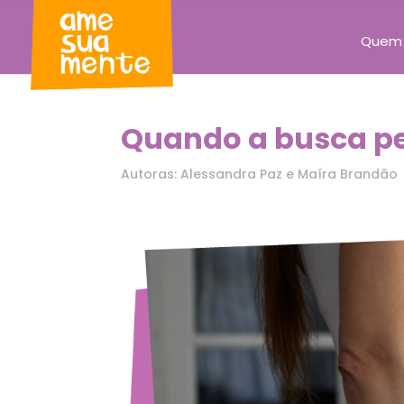
Quem
Quando a busca pe
Autoras: Alessandra Paz e Maíra Brandão