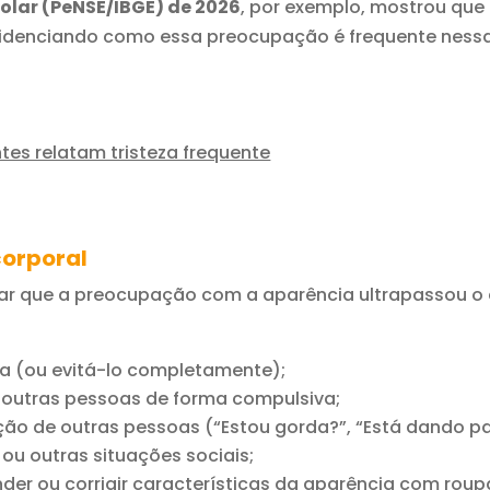
olar (PeNSE/IBGE) de 2026
, por exemplo, mostrou que
videnciando como essa preocupação é frequente ness
tes relatam tristeza frequente
corporal
r que a preocupação com a aparência ultrapassou o
ia (ou evitá-lo completamente);
 outras pessoas de forma compulsiva;
o de outras pessoas (“Estou gorda?”, “Está dando pa
s ou outras situações sociais;
er ou corrigir características da aparência com roupa