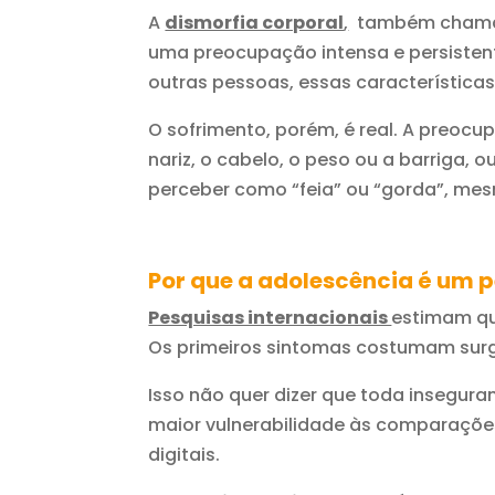
A
dismorfia corporal
,
também chamada
uma preocupação intensa e persisten
outras pessoas, essas característica
O sofrimento, porém, é real. A preoc
nariz, o cabelo, o peso ou a barriga
perceber como “feia” ou “gorda”, me
Por que a adolescência é um 
Pesquisas internacionais
estimam q
Os primeiros sintomas costumam surgir
Isso não quer dizer que toda insegur
maior vulnerabilidade às comparaçõe
digitais.