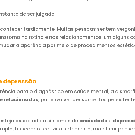
stante de ser julgado.
acontecer tardiamente. Muitas pessoas sentem vergonh
storno na rotina e nos relacionamentos. Em alguns ca
mudar a aparência por meio de procedimentos estético
e depressão
rência para o diagnóstico em saúde mental, a dismorfia
e relacionados
, por envolver pensamentos persistent
esteja associada a sintomas de
ansiedade
e
depress
ampla, buscando reduzir o sofrimento, modificar pens