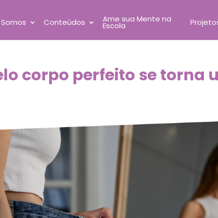
Ame sua Mente na
 Somos
Conteúdos
Projeto
Escola
lo corpo perfeito se torna