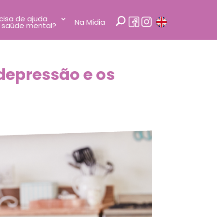
cisa de ajuda
Na Mídia
 saúde mental?
 depressão e os