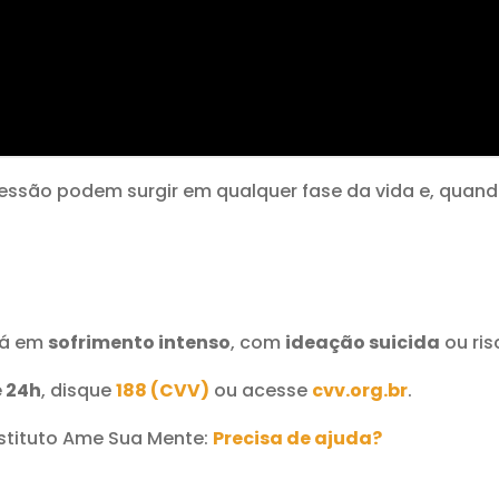
ressão podem surgir em qualquer fase da vida e, qua
tá em
sofrimento intenso
, com
ideação suicida
ou ris
e 24h
, disque
188 (CVV)
ou acesse
cvv.org.br
.
tituto Ame Sua Mente:
Precisa de ajuda?