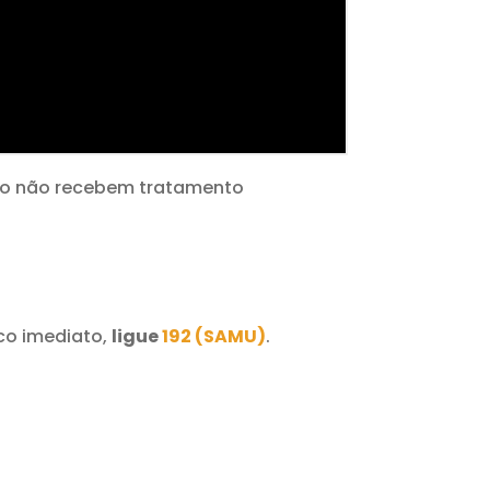
ndo não recebem tratamento
co imediato,
ligue
192 (SAMU)
.