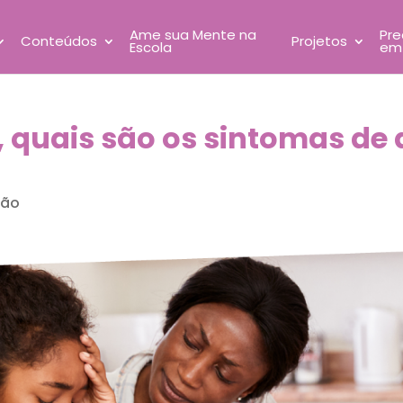
Ame sua Mente na
Pre
Conteúdos
Projetos
Escola
em
, quais são os sintomas de
dão