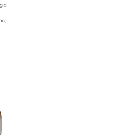
gia;
os;