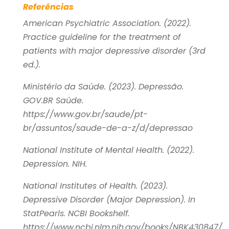
Referências
American Psychiatric Association. (2022).
Practice guideline for the treatment of
patients with major depressive disorder
(3rd
ed.).
Ministério da Saúde. (2023).
Depressão
.
GOV.BR Saúde.
https://www.gov.br/saude/pt-
br/assuntos/saude-de-a-z/d/depressao
National Institute of Mental Health. (2022).
Depression
. NIH.
National Institutes of Health. (2023).
Depressive Disorder (Major Depression)
. In
StatPearls
. NCBI Bookshelf.
https://www.ncbi.nlm.nih.gov/books/NBK430847/