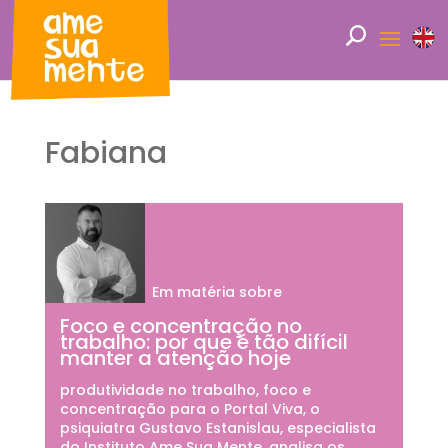
Fabiana
Em matéria sobre
Foco e concentração no
trabalho: por que é tão difícil
manter a atenção hoje
produtividade no trabalho, foco e
concentração para o Portal Viva, o
psiquiatra Gustavo Estanislau, especialista
do Instituto Ame Sua Mente, analisa os