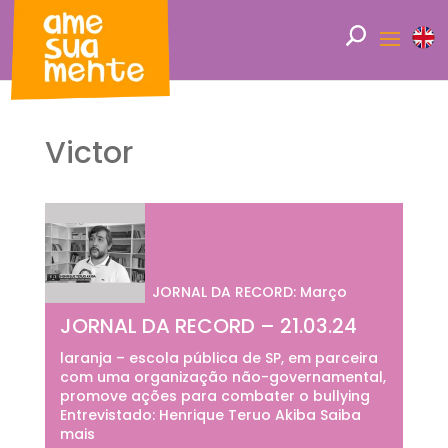
Victor
JORNAL DA RECORD: Março
JORNAL DA RECORD – 21.03.24
laranja – escola pública de SP, em parceira
com uma organização não-governamental,
promove ações para combater o bullying
Entrevistado: Henrique Teruo Akiba Saiba
mais