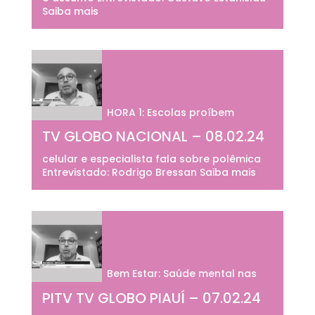
Saiba mais
HORA 1: Escolas proíbem
TV GLOBO NACIONAL – 08.02.24
celular e especialista fala sobre polêmica
Entrevistado: Rodrigo Bressan Saiba mais
Bem Estar: Saúde mental nas
PITV TV GLOBO PIAUÍ – 07.02.24