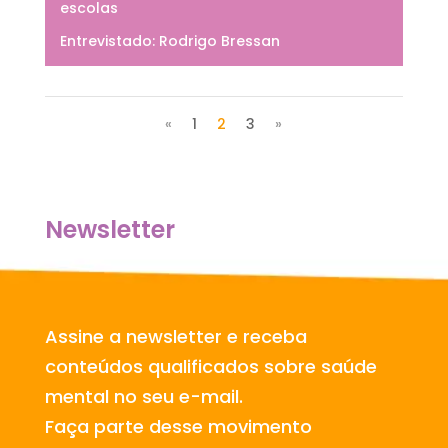
escolas
Entrevistado: Rodrigo Bressan
«
1
2
3
»
Newsletter
Assine a newsletter e receba
conteúdos qualificados sobre saúde
mental no seu e-mail.
Faça parte desse movimento