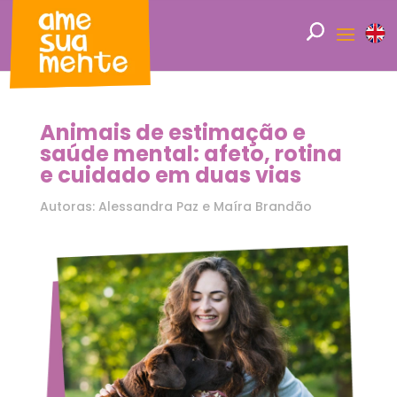
Animais de estimação e
saúde mental: afeto, rotina
e cuidado em duas vias
Autoras: Alessandra Paz e Maíra Brandão