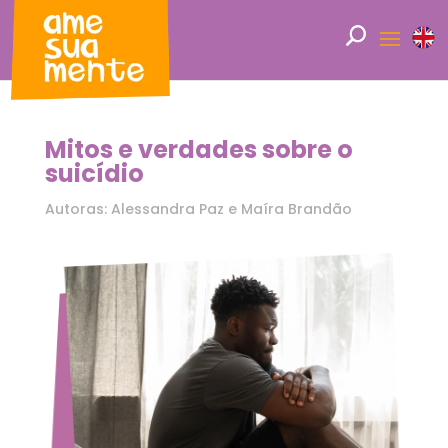
Mitos e verdades sobre o
suicídio
Autoras: Alessandra Paz e Maíra Brandão