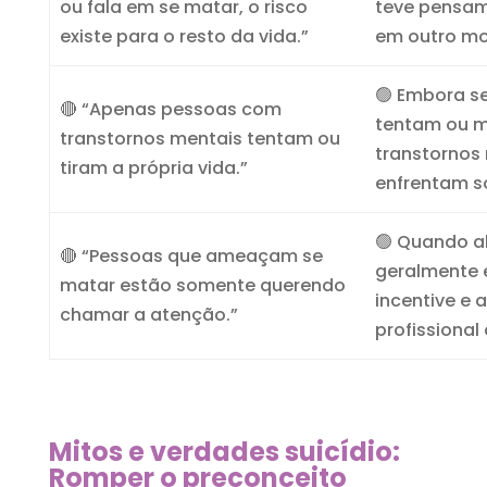
ou fala em se matar, o risco
teve pensam
existe para o resto da vida.”
em outro mo
🟢 Embora s
🔴 “Apenas pessoas com
tentam ou m
transtornos mentais tentam ou
transtornos 
tiram a própria vida.”
enfrentam s
🟢 Quando al
🔴 “Pessoas que ameaçam se
geralmente 
matar estão somente querendo
incentive e
chamar a atenção.”
profissional
Mitos e verdades suicídio:
Romper o preconceito