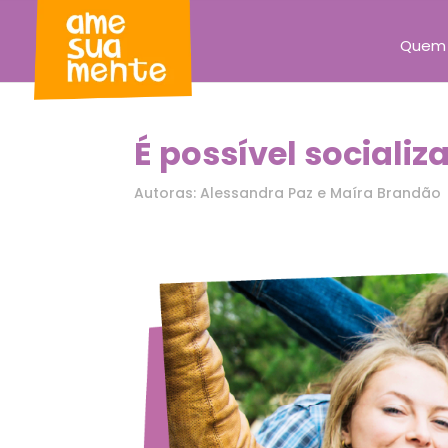
Quem
É possível socializ
Autoras: Alessandra Paz e Maíra Brandão