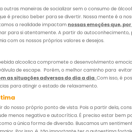
a outras maneiras de socializar sem o consumo de álcool.
ue é preciso beber para se divertir. Nossa mente é a nos
tamos a realidade impactam
nossas emoções que, por 
 olhar para si atentamente. A partir do autoconhecimento
nia com os nossos próprios valores e desejos.
 bebida alcoolica compromete o desenvolvimento emocion
válvula de escape. Porém, o melhor caminho para evitar
om as situações adversas do dia a dia
.
Com isso, é po
ias para atingir o estado de relaxamento.
estima
ir do nosso próprio ponto de vista. Pois a partir dela, co
ude menos negativa e autocrítica. É preciso estar bem par
 como a única forma de diversão. Buscamos um sentimen
aior. Por isso, é tão importante ter a autoestima fortal