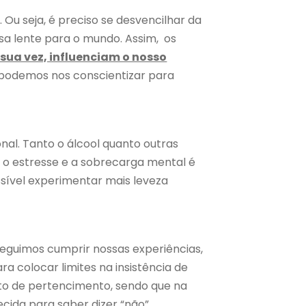
 Ou seja, é preciso se desvencilhar da
sa lente para o mundo. Assim, os
sua vez, influenciam o nosso
, podemos nos conscientizar para
al. Tanto o álcool quanto outras
 o estresse e a sobrecarga mental é
ssível experimentar mais leveza
nseguimos cumprir nossas experiências,
a colocar limites na insistência de
to de pertencimento, sendo que na
ecida para saber dizer “não”.