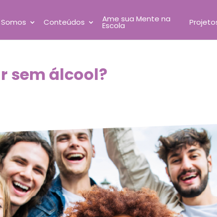
Ame sua Mente na
 Somos
Conteúdos
Projeto
Escola
ar sem álcool?