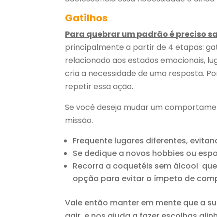
Gatilhos
Para quebrar um padrão é preciso s
principalmente a partir de 4 etapas: ga
relacionado aos estados emocionais, lu
cria a necessidade de uma resposta. Po
repetir essa ação.
Se você deseja mudar um comportamento,
missão.
Frequente lugares diferentes, evita
Se dedique a novos hobbies ou espor
Recorra a coquetéis sem álcool que
opção para evitar o ímpeto de comp
Vale então manter em mente que a su
agir e nos ajuda a fazer escolhas ali