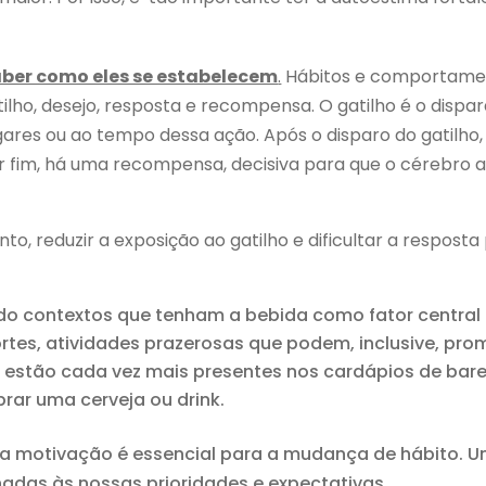
aber como eles se estabelecem
.
Hábitos e comportame
tilho, desejo, resposta e recompensa. O gatilho é o disp
gares ou ao tempo dessa ação. Após o disparo do gatilho,
r fim, há uma recompensa, decisiva para que o cérebro a
 reduzir a exposição ao gatilho e dificultar a resposta
ndo contextos que tenham a bebida como fator central 
tes, atividades prazerosas que podem, inclusive, prom
 estão cada vez mais presentes nos cardápios de bare
rar uma cerveja ou drink.
a motivação é essencial para a mudança de hábito. Um
nhadas às nossas prioridades e expectativas.