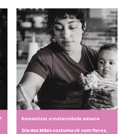
?
Romantizar a maternidade adoece
Dia das Mães costuma vir com flores,