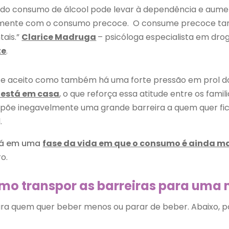
do consumo de álcool pode levar à dependência e aument
palmente com o consumo precoce. O consume precoce 
tais.”
Clarice Madruga
– psicóloga especialista em dr
te
.
mente aceito como também há uma forte pressão em pro
o está em casa
, o que reforça essa atitude entre os famili
õe inegavelmente uma grande barreira a quem quer fic
.
stá em uma
fase da vida em que o consumo é ainda ma
ro.
Como transpor as barreiras para um
ra quem quer beber menos ou parar de beber. Abaixo, p