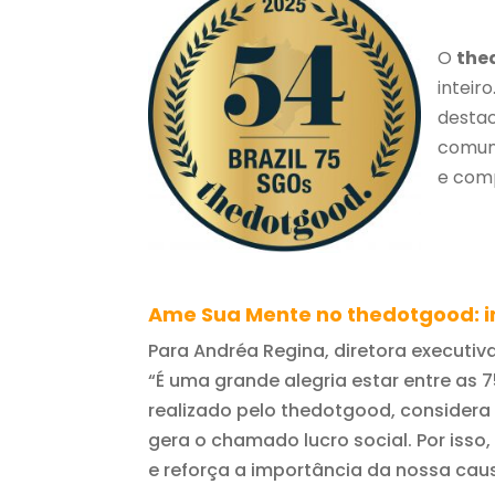
O
the
inteir
desta
comuni
e com
Ame Sua Mente no thedotgood: 
Para Andréa Regina, diretora executiv
“É uma grande alegria estar entre as 
realizado pelo thedotgood, considera
gera o chamado lucro social. Por isso
e reforça a importância da nossa caus