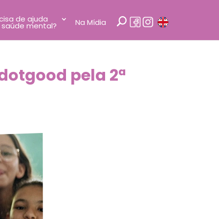
cisa de ajuda
Na Mídia
 saúde mental?
dotgood pela 2ª