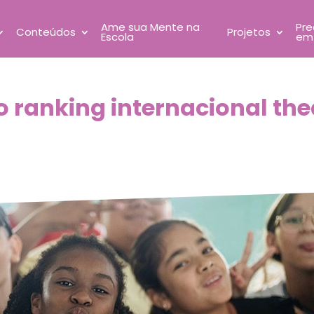
Ame sua Mente na
Pre
Conteúdos
Projetos
Escola
em
 ranking internacional the