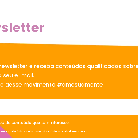
sletter
newsletter e receba conteúdos qualificados sobr
 seu e-mail.
te desse movimento #amesuamente
ipo de conteúdo que tem interesse:
ber conteúdos relativos à saúde mental em geral.