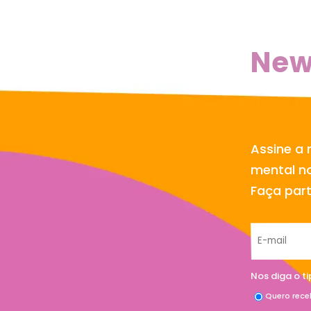
New
Assine a 
mental no
Faça par
Nos diga o t
Quero rece