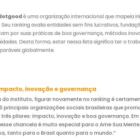
dotgood
é uma organização internacional que mapeia in
o. Seu ranking avalia entidades sem fins lucrativos, funda
cam por suas práticas de boa governança, métodos ino
dades. Desta forma, estar nessa lista significa ter o tra
paráveis globalmente.
impacto, inovação e governança
a do Instituto, figurar novamente no ranking é certame
75 principais organizações sociais brasileiras que p
 três pilares: impacto, inovação e boa governança. Em
, esse chancela é muito especial para o Ame Sua Mente.
a, tanto para o Brasil quanto para o mundo.”