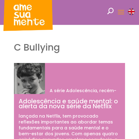
C Bullying
A série Adolescência, recém-
Adolescência e saúde mental: o
alerta da nova série da Netflix
lançada na Netflix, tem provocado
reflexões importantes ao abordar temas
fundamentais para a saúde mental e o
bem-estar dos jovens. Com apenas quatro