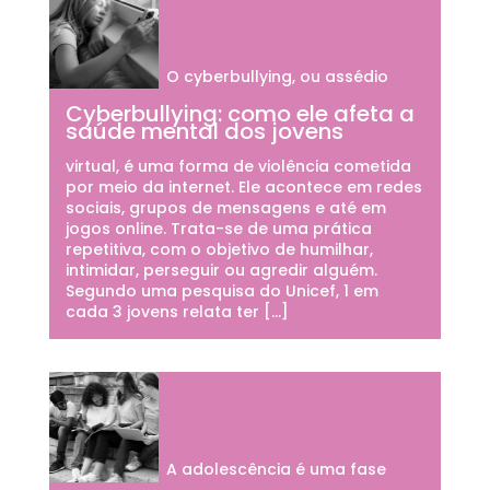
O cyberbullying, ou assédio
Cyberbullying: como ele afeta a
saúde mental dos jovens
virtual, é uma forma de violência cometida
por meio da internet. Ele acontece em redes
sociais, grupos de mensagens e até em
jogos online. Trata-se de uma prática
repetitiva, com o objetivo de humilhar,
intimidar, perseguir ou agredir alguém.
Segundo uma pesquisa do Unicef, 1 em
cada 3 jovens relata ter […]
A adolescência é uma fase