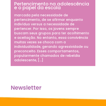
Pertencimento na adolescência
e o papel da escola
marcada pela necessidade de
pertencimento, de se afirmar enquanto
indivíduo versus a necessidade de
pertencer. Por isso, os jovens sempre
buscam seus grupos para ter acolhimento
e aceitação. No entanto, essa convivência
muitas vezes se choca com a
individualidade, gerando agressividade ou
preconceito. Esses comportamentos,
popularmente chamados de rebeldia
adolescente, […]
Newsletter