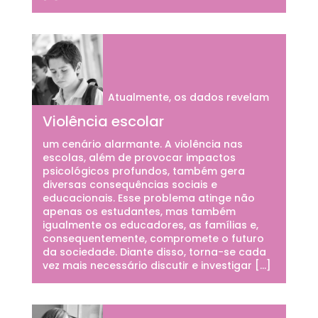
Atualmente, os dados revelam
Violência escolar
um cenário alarmante. A violência nas
escolas, além de provocar impactos
psicológicos profundos, também gera
diversas consequências sociais e
educacionais. Esse problema atinge não
apenas os estudantes, mas também
igualmente os educadores, as famílias e,
consequentemente, compromete o futuro
da sociedade. Diante disso, torna-se cada
vez mais necessário discutir e investigar […]