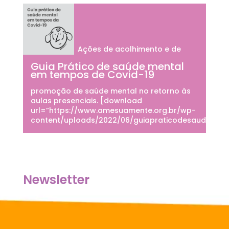
Ações de acolhimento e de
Guia Prático de saúde mental
em tempos de Covid-19
promoção de saúde mental no retorno às
aulas presenciais. [download
url=”https://www.amesuamente.org.br/wp-
content/uploads/2022/06/guiapraticodesaudementa
Newsletter