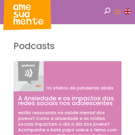
Podcasts
Os efeitos da pandemia ainda
A Ansiedade e os impactos das
redes sociais nos adolescentes
estão ressoando na saúde mental dos
jovens? Como a ansiedade e as mídias
sociais impactam o dia a dia dos jovens?
Acompanhe o bate papo sobre o tema com