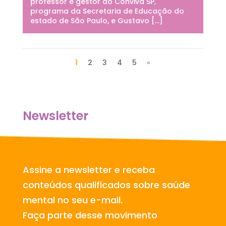
professor e gestor do Conviva SP,
programa da Secretaria de Educação do
estado de São Paulo, e Gustavo […]
1
2
3
4
5
»
Newsletter
Assine a newsletter e receba
conteúdos qualificados sobre saúde
mental no seu e-mail.
Faça parte desse movimento