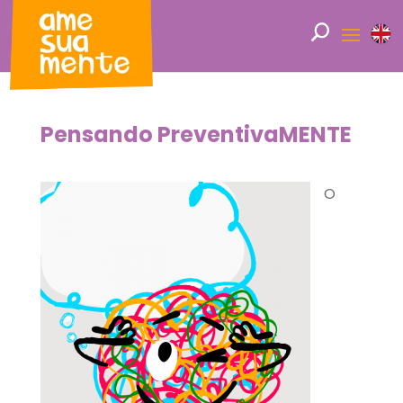
Pensando PreventivaMENTE
O