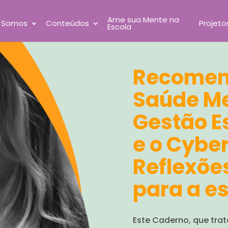
Ame sua Mente na
 Somos
Conteúdos
Projeto
Escola
Recomen
Saúde Me
Gestão Es
e o Cyber
Reflexões
para a e
Este Caderno, que trat