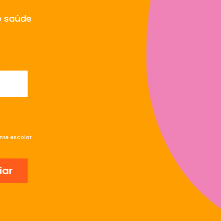
e saúde
te escolar.