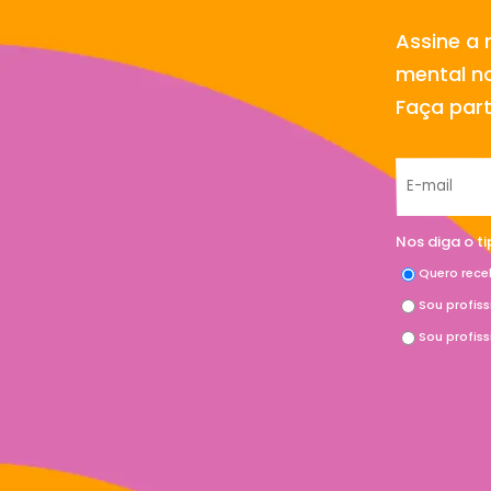
Assine a 
mental no
Faça par
Nos diga o t
Quero rece
Sou profis
Sou profis