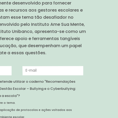
mente desenvolvido para fornecer
as e recursos aos gestores escolares e
ntam esse tema tão desafiador no
nvolvido pelo Instituto Ame Sua Mente,
tituto Unibanco, apresenta-se como um
oferece apoio e ferramentas tangíveis
educação, que desempenham um papel
te a essas questões.
pretende utilizar o caderno "Recomendações
estão Escolar – Bullying e o Cyberbullying:
a a escola"?
re o tema.
 aplicação de protocolos e ações voltados aos
mbiente escolar.