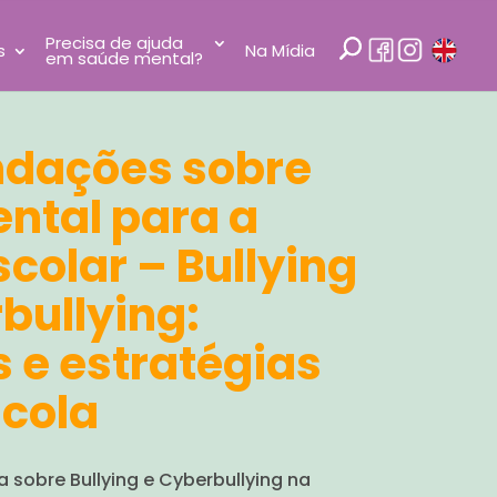
Precisa de ajuda
s
Na Mídia
em saúde mental?
dações sobre
ntal para a
colar – Bullying
bullying:
 e estratégias
scola
a sobre Bullying e Cyberbullying na