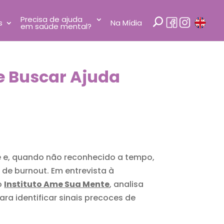
Precisa de ajuda
s
Na Mídia
em saúde mental?
 e Buscar Ajuda
te e, quando não reconhecido a tempo,
de burnout. Em entrevista à
o
Instituto Ame Sua Mente
, analisa
ra identificar sinais precoces de