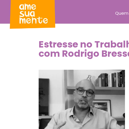
Quem
Estresse no Trabal
com Rodrigo Bres