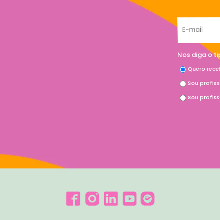
Nos diga o t
Quero rece
Sou profis
Sou profis