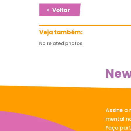
Veja também:
No related photos.
New
Assine a 
mental no
Faça par