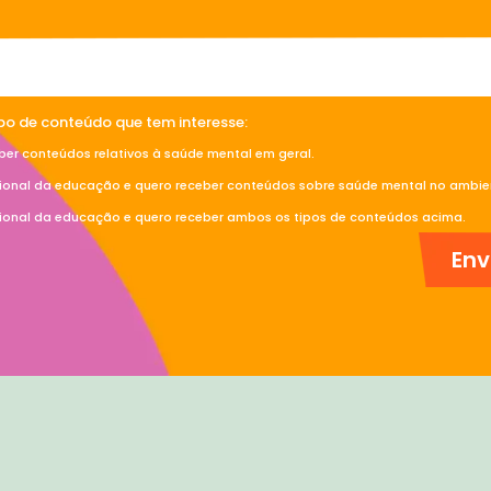
ipo de conteúdo que tem interesse:
ber conteúdos relativos à saúde mental em geral.
sional da educação e quero receber conteúdos sobre saúde mental no ambien
sional da educação e quero receber ambos os tipos de conteúdos acima.