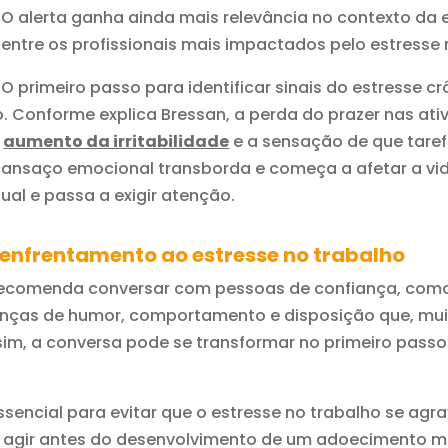
O alerta ganha ainda mais relevância no contexto da 
entre os profissionais mais impactados pelo estresse 
O primeiro passo para identificar sinais do estresse c
Conforme explica Bressan, a perda do prazer nas ativ
o
aumento da irritabilidade
e a sensação de que taref
nsaço emocional transborda e começa a afetar a vida 
ual e passa a exigir atenção.
 enfrentamento ao estresse no trabalho
 recomenda conversar com pessoas de confiança, como
udanças de humor, comportamento e disposição que, mu
sim, a conversa pode se transformar no primeiro pass
ssencial para evitar que o estresse no trabalho se agr
ite agir antes do desenvolvimento de um adoecimento mai