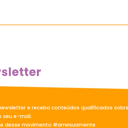
sletter
newsletter e receba conteúdos qualificados sobr
 seu e-mail.
te desse movimento #amesuamente