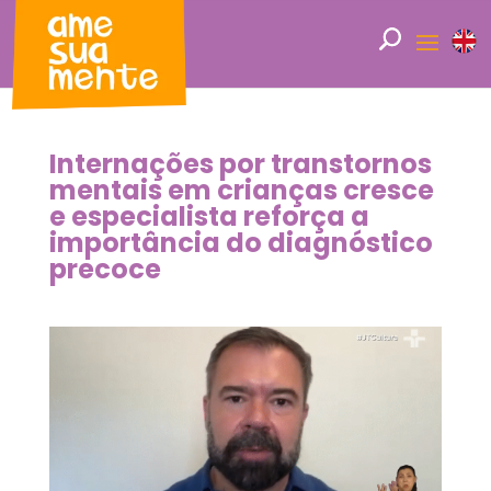
Internações por transtornos
mentais em crianças cresce
e especialista reforça a
importância do diagnóstico
precoce