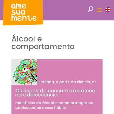
Álcool e
comportamento
Entenda, a partir da ciência, os
Os riscos do consumo de álcool
na adolescência
malefícios do álcool e como proteger os
adolescentes desse hábito.