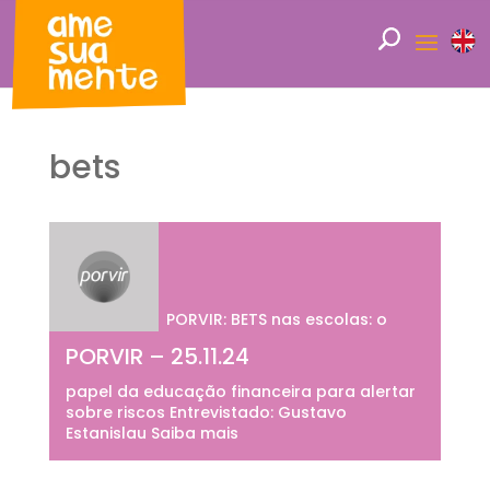
bets
PORVIR: BETS nas escolas: o
PORVIR – 25.11.24
papel da educação financeira para alertar
sobre riscos Entrevistado: Gustavo
Estanislau Saiba mais