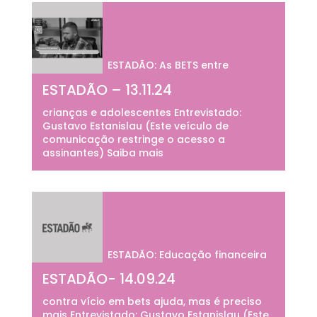
ESTADÃO: As BETS entre
ESTADÃO – 13.11.24
crianças e adolescentes Entrevistado:
Gustavo Estanislau (Este veículo de
comunicação restringe o acesso a
assinantes) Saiba mais
ESTADÃO: Educação financeira
ESTADÃO- 14.09.24
contra vício em bets ajuda, mas é preciso
mais Entrevistado: Gustavo Estanislau (Este