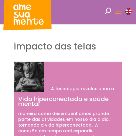
impacto das telas
A tecnologia revolucionou a
Vida hiperconectada e saúde
mental
maneira como desempenhamos grande
parte das atividades em nosso dia a dia,
tornando a vida hiperconectada. A
conexão em tempo real expandiu