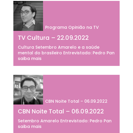
Programa Opinião na TV
TV Cultura – 22.09.2022
Cultura Setembro Amarelo e a saúde
mental do brasileiro Entrevistado: Pedro Pan
saiba mais
CBN Noite Total – 06.09.2022
CBN Noite Total – 06.09.2022
Setembro Amarelo Entrevistado: Pedro Pan
saiba mais