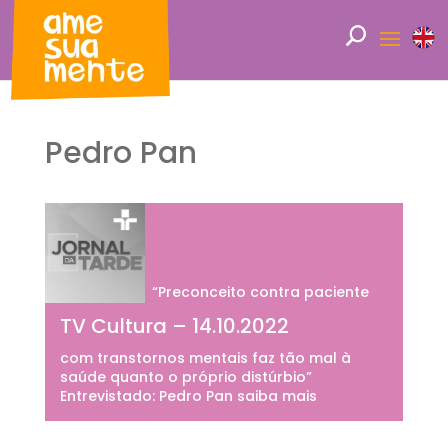
Pedro Pan
“Preconceito contra paciente
TV Cultura – 14.10.2022
com transtornos mentais faz tão mal à
saúde quanto o próprio distúrbio”
Entrevistado: Pedro Pan saiba mais