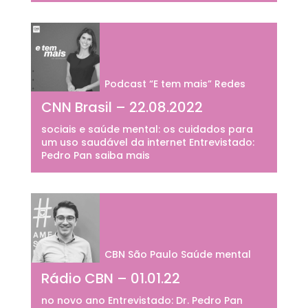
Podcast “E tem mais” Redes
CNN Brasil – 22.08.2022
sociais e saúde mental: os cuidados para
um uso saudável da internet Entrevistado:
Pedro Pan saiba mais
CBN São Paulo Saúde mental
Rádio CBN – 01.01.22
no novo ano Entrevistado: Dr. Pedro Pan