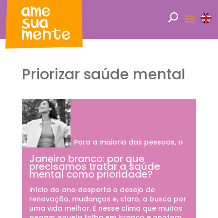
Priorizar saúde mental
Para a maioria das pessoas, o
Janeiro branco: por que
precisamos tratar a saúde
mental como prioridade?
início do ano desperta o desejo de
renovação, mudanças e, claro, a busca por
uma vida melhor. É nesse clima que muitos
pegam aquela folha em branco e anotam