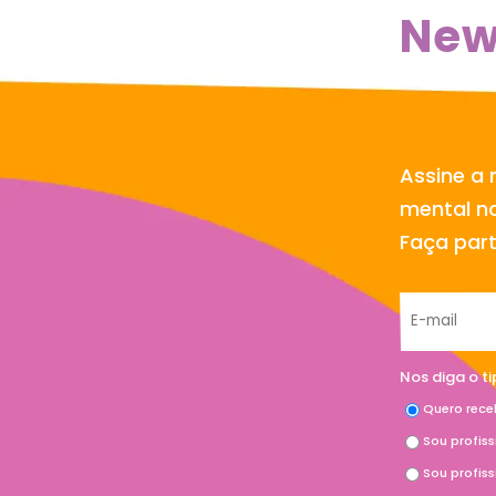
New
Assine a 
mental no
Faça par
Nos diga o t
Quero rece
Sou profis
Sou profis