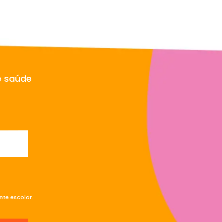
e saúde
te escolar.