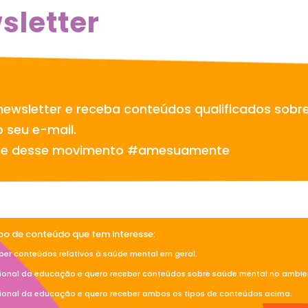
sletter
newsletter e receba conteúdos qualificados sobr
 seu e-mail.
te desse movimento #amesuamente
ipo de conteúdo que tem interesse:
ber conteúdos relativos à saúde mental em geral.
sional da educação e quero receber conteúdos sobre saúde mental no ambien
sional da educação e quero receber ambos os tipos de conteúdos acima.