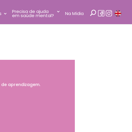
Precisa de ajuda
s
Na Mídia
em saúde mental?
o de aprendizagem.