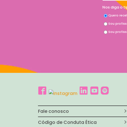
Nos diga o t
Quero rece
Sou profis
Sou profis
Fale conosco
Código de Conduta Ética