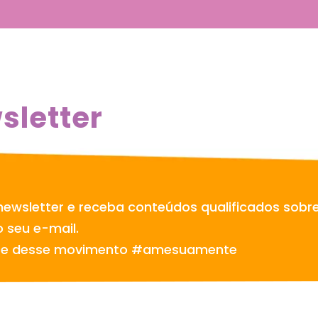
sletter
newsletter e receba conteúdos qualificados sobr
 seu e-mail.
te desse movimento #amesuamente