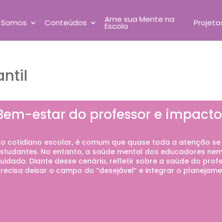
Ame sua Mente na
 Somos
Conteúdos
Projeto
Escola
ntil
Bem-estar do professor e impacto
o cotidiano escolar, é comum que quase toda a atenção se
studantes. No entanto, a saúde mental dos educadores n
uidado. Diante desse cenário, refletir sobre a saúde do pro
recisa deixar o campo do “desejável” e integrar o planejam