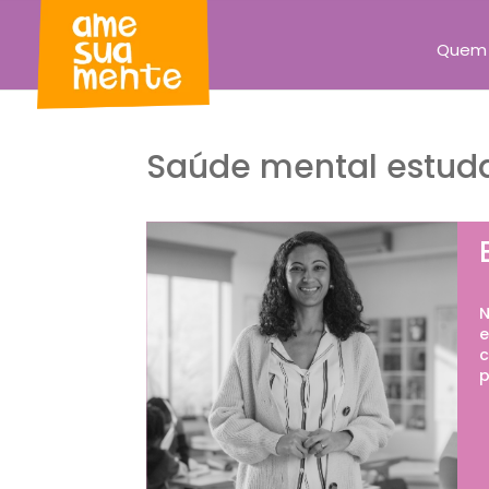
Quem
Saúde mental estuda
N
e
c
p