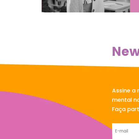
New
Assine a 
mental no
Faça par