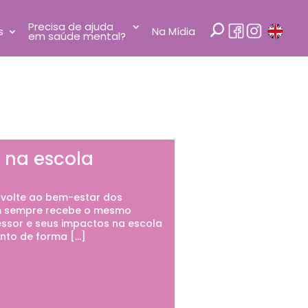
Precisa de ajuda
s
Na Mídia
em saúde mental?
 na escola
 volte ao bem-estar dos
em sempre recebe o mesmo
fessor e seus impactos na escola
ento de forma […]