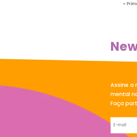
« Prim
New
Assine a 
mental no
Faça par