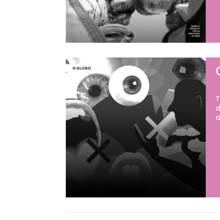
T
d
a