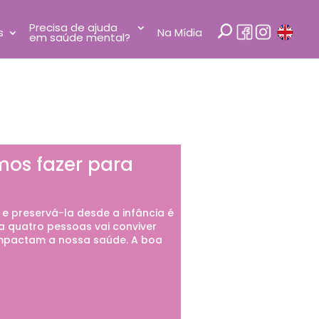
Precisa de ajuda
s
Na Mídia
em saúde mental?
mos fazer para
e preservá-la desde a infância é
a quatro pessoas vai conviver
impactam a nossa saúde. A boa