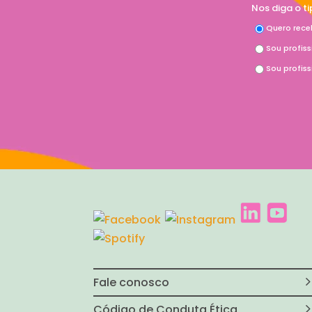
Nos diga o t
Quero rece
Sou profis
Sou profis
Fale conosco
Código de Conduta Ética