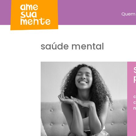
Quem
saúde mental
A
c
c
n