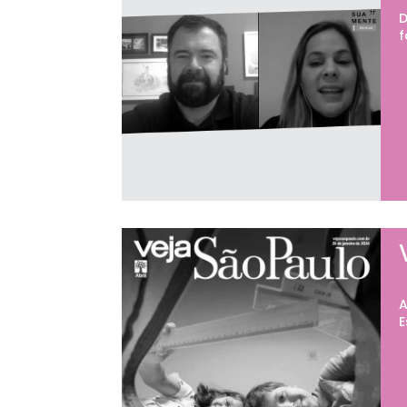
D
f
A
E