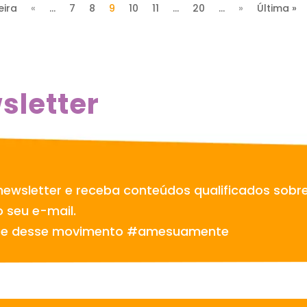
eira
«
...
7
8
9
10
11
...
20
...
»
Última »
sletter
newsletter e receba conteúdos qualificados sobr
 seu e-mail.
te desse movimento #amesuamente