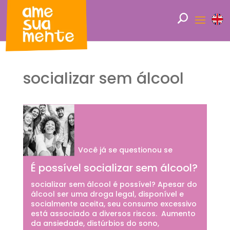
socializar sem álcool
Você já se questionou se
É possível socializar sem álcool?
socializar sem álcool é possível? Apesar do
álcool ser uma droga legal, disponível e
socialmente aceita, seu consumo excessivo
está associado a diversos riscos. Aumento
da ansiedade, distúrbios do sono,