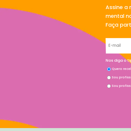
Assine a 
mental no
Faça par
Nos diga o t
Quero rece
Sou profis
Sou profis