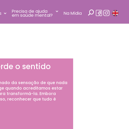
Precisa de ajuda
s
Na Mídia
em saúde mental?
rde o sentido
anhado da sensação de que nada
rge quando acreditamos estar
para transformá-la. Embora
so, reconhecer que tudo é