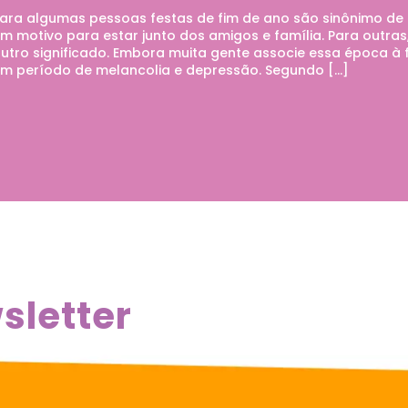
ara algumas pessoas festas de fim de ano são sinônimo de
m motivo para estar junto dos amigos e família. Para outras
utro significado. Embora muita gente associe essa época à 
m período de melancolia e depressão. Segundo […]
sletter