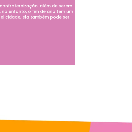
 confraternização, além de serem
, no entanto, o fim de ano tem um
felicidade, ela também pode ser