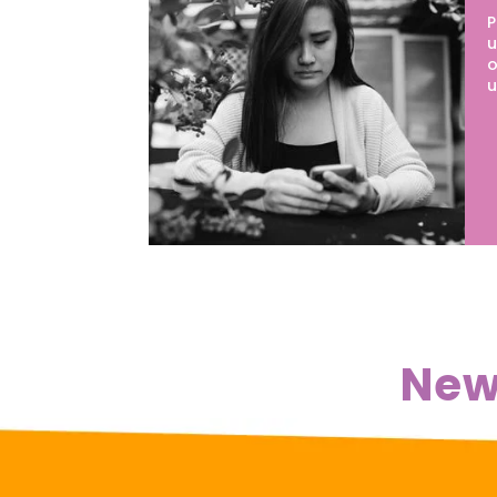
P
u
o
u
New