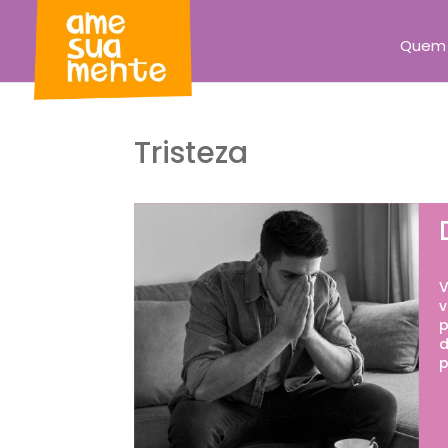
Quem
Tristeza
V
v
p
d
p