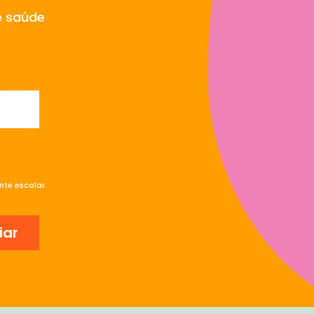
e saúde
te escolar.