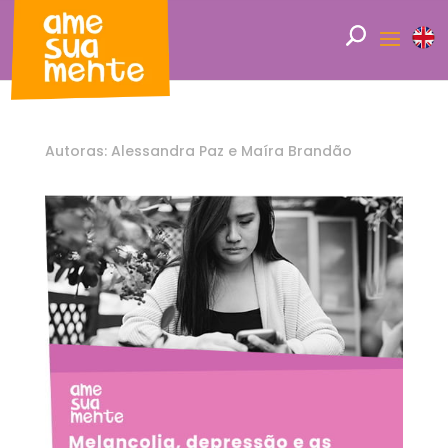
Autoras: Alessandra Paz e Maíra Brandão