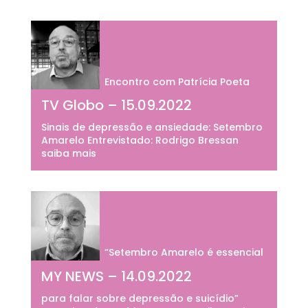
Encontro com Patrícia Poeta
TV Globo – 15.09.2022
Sinais de depressão e ansiedade: Setembro
Amarelo Entrevistado: Rodrigo Bressan
saiba mais
“Setembro Amarelo é essencial
MY NEWS – 14.09.2022
para falar sobre depressão e suicídio”