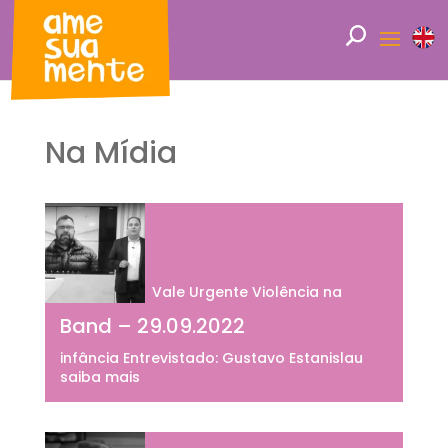
Na Mídia
Vale Urgente Violência na
Band – 29.09.2022
infância Entrevistado: Gustavo Estanislau
saiba mais