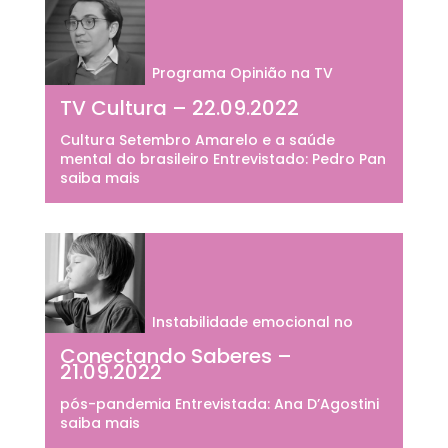
Programa Opinião na TV
TV Cultura – 22.09.2022
Cultura Setembro Amarelo e a saúde
mental do brasileiro Entrevistado: Pedro Pan
saiba mais
Instabilidade emocional no
Conectando Saberes –
21.09.2022
pós-pandemia Entrevistada: Ana D’Agostini
saiba mais