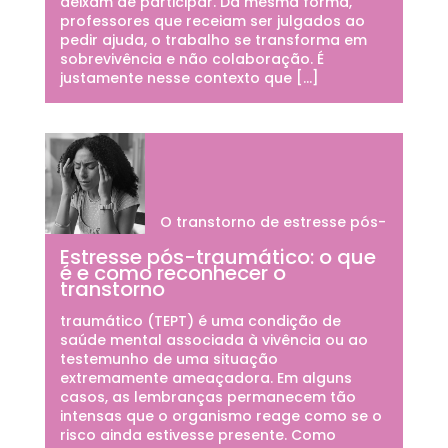
deixam de participar. Da mesma forma,
professores que receiam ser julgados ao
pedir ajuda, o trabalho se transforma em
sobrevivência e não colaboração. É
justamente nesse contexto que […]
O transtorno de estresse pós-
Estresse pós-traumático: o que
é e como reconhecer o
transtorno
traumático (TEPT) é uma condição de
saúde mental associada à vivência ou ao
testemunho de uma situação
extremamente ameaçadora. Em alguns
casos, as lembranças permanecem tão
intensas que o organismo reage como se o
risco ainda estivesse presente. Como