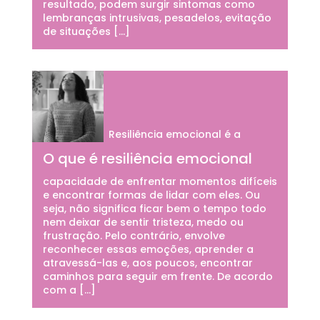
resultado, podem surgir sintomas como
lembranças intrusivas, pesadelos, evitação
de situações […]
Resiliência emocional é a
O que é resiliência emocional
capacidade de enfrentar momentos difíceis
e encontrar formas de lidar com eles. Ou
seja, não significa ficar bem o tempo todo
nem deixar de sentir tristeza, medo ou
frustração. Pelo contrário, envolve
reconhecer essas emoções, aprender a
atravessá-las e, aos poucos, encontrar
caminhos para seguir em frente. De acordo
com a […]