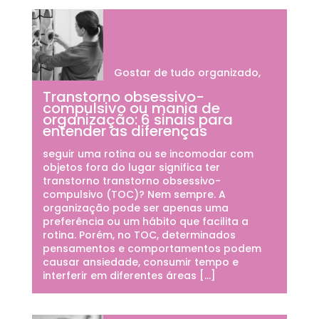
Gostar de tudo organizado,
Transtorno obsessivo-
compulsivo ou mania de
organização: 6 sinais para
entender as diferenças
seguir uma rotina ou se incomodar com
objetos fora do lugar significa ter
transtorno transtorno obsessivo-
compulsivo (TOC)? Nem sempre. A
organização pode ser apenas uma
preferência ou um hábito que facilita a
rotina. Porém, no TOC, determinados
pensamentos e comportamentos podem
causar ansiedade, consumir tempo e
interferir em diferentes áreas […]