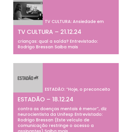
TV CULTURA: Ansiedade em
TV CULTURA – 21.12.24
crianças: qual a saída? Entrevistado:
Rodrigo Bressan Saiba mais
ESTADÃO: “Hoje, o preconceito
ESTADÃO – 18.12.24
contra as doenças mentais é menor”, diz
neurocientista da Unifesp Entrevistado:
Rodrigo Bressan (Este veículo de
comunicação restringe o acesso a
assinantes) Saiba mais