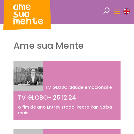
Ame sua Mente
TV GLOBO: Saúde emocional e
TV GLOBO- 25.12.24
o fim de ano Entrevistado: Pedro Pan Saiba
mais