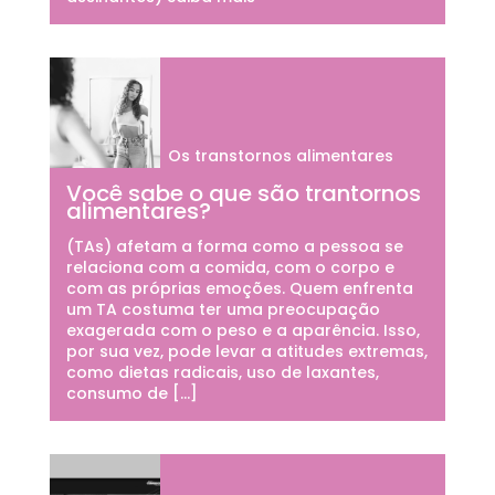
Os transtornos alimentares
Você sabe o que são trantornos
alimentares?
(TAs) afetam a forma como a pessoa se
relaciona com a comida, com o corpo e
com as próprias emoções. Quem enfrenta
um TA costuma ter uma preocupação
exagerada com o peso e a aparência. Isso,
por sua vez, pode levar a atitudes extremas,
como dietas radicais, uso de laxantes,
consumo de […]