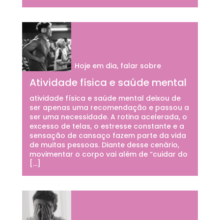
Hoje em dia, falar sobre
Atividade física e saúde mental
atividade física e saúde mental deixou de
ser apenas uma recomendação e passou a
ser uma necessidade. A rotina acelerada, o
excesso de telas, o estresse constante e a
sensação de cansaço fazem parte da vida
de muitas pessoas. Diante desse cenário,
movimentar o corpo vai além de “cuidar do
[…]