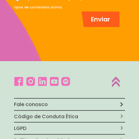
tipos de conteúdos acima.
Fale conosco
Código de Conduta Ética
LGPD