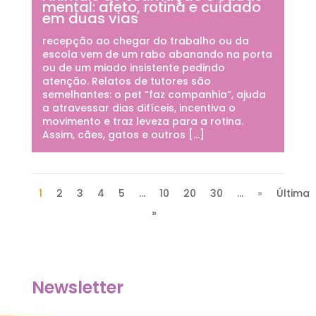
mental: afeto, rotina e cuidado
em duas vias
recepção ao chegar do trabalho ou da
escola vem de um rabo abanando na porta
ou de um miado insistente pedindo
atenção. Relatos de tutores são
semelhantes: o pet “faz companhia”, ajuda
a atravessar dias difíceis, incentiva o
movimento e traz leveza para a rotina.
Assim, cães, gatos e outros […]
1
2
3
4
5
...
10
20
30
...
»
Última
»
Newsletter