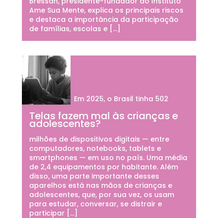
Bressan, presidente-fundador do Instituto
Ame Sua Mente, explica os principais riscos
e destaca a importância da participação
de famílias, escolas e […]
Em 2025, o Brasil tinha 502
Telas fazem mal às crianças e
adolescentes?
milhões de dispositivos digitais — entre
computadores, notebooks, tablets e
smartphones — em uso no país. Uma média
de 2,4 equipamentos por habitante. Além
disso, uma parte importante desses
aparelhos está nas mãos de crianças e
adolescentes, que, por sua vez, os usam
para estudar, conversar, se distrair e
participar […]