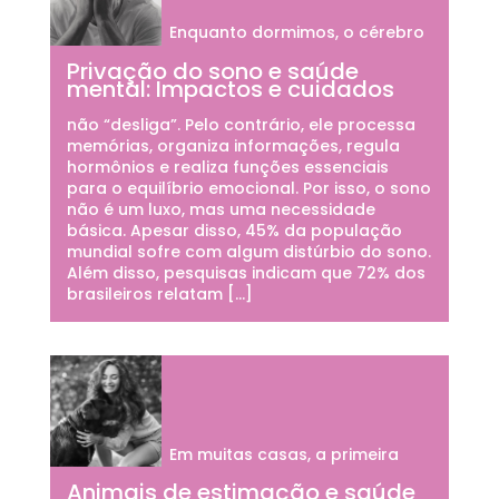
Enquanto dormimos, o cérebro
Privação do sono e saúde
mental: Impactos e cuidados
não “desliga”. Pelo contrário, ele processa
memórias, organiza informações, regula
hormônios e realiza funções essenciais
para o equilíbrio emocional. Por isso, o sono
não é um luxo, mas uma necessidade
básica. Apesar disso, 45% da população
mundial sofre com algum distúrbio do sono.
Além disso, pesquisas indicam que 72% dos
brasileiros relatam […]
Em muitas casas, a primeira
Animais de estimação e saúde