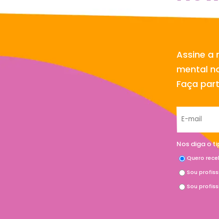
Assine a 
mental no
Faça par
Nos diga o t
Quero rece
Sou profis
Sou profis