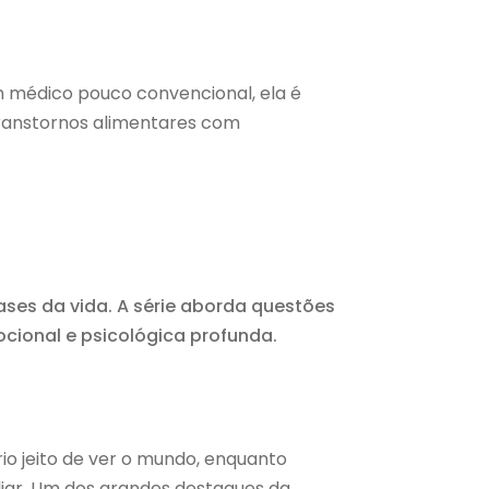
m médico pouco convencional, ela é
transtornos alimentares com
ses da vida. A série aborda questões
ocional e psicológica profunda.
io jeito de ver o mundo, enquanto
liar. Um dos grandes destaques da