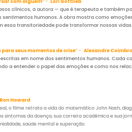
ersar com alguém
” –
Lori Gottlieb
sos clínicos, a autora — que é terapeuta e também pac
s sentimentos humanos. A obra mostra como emoções 
m essa transitoriedade pode transformar nossas vidas
 para seus momentos de crise
” –
Alexandre Coimbr
s escritas em nome dos sentimentos humanos. Cada ca
ando a entender o papel das emoções e como nos relac
Ron Howard
al, o filme retrata a vida do matemático John Nash, dia
 sintomas da doença, sua carreira acadêmica e sua jor
nialidade, saúde mental e superação.