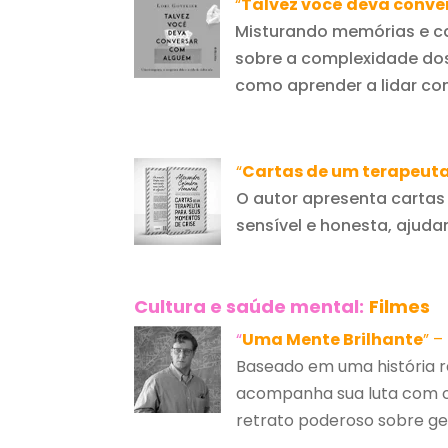
“
Talvez você deva conv
Misturando memórias e ca
sobre a complexidade do
como aprender a lidar co
“
Cartas de um terapeuta
O autor apresenta carta
sensível e honesta, ajud
Cultura e saúde mental:
Filmes
“
Uma Mente Brilhante
” –
Baseado em uma história re
acompanha sua luta com os
retrato poderoso sobre ge