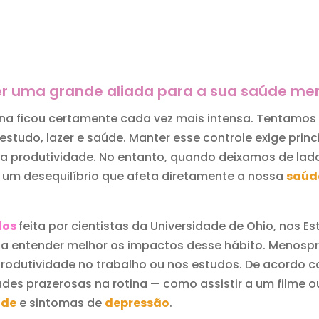
r uma grande aliada para a sua saúde men
a ficou certamente cada vez mais intensa. Tentamos e
studo, lazer e saúde. Manter esse controle exige princ
da produtividade. No entanto, quando deixamos de l
um desequilíbrio que afeta diretamente a nossa
saúd
dos
feita por cientistas da Universidade de Ohio, nos 
a a entender melhor os impactos desse hábito. Menospre
produtividade no trabalho ou nos estudos. De acordo 
ades prazerosas na rotina — como assistir a um filme o
ade
e sintomas de
depressão
.