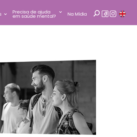
Precisa de ajuda
s
Na Mídia
em saúde mental?