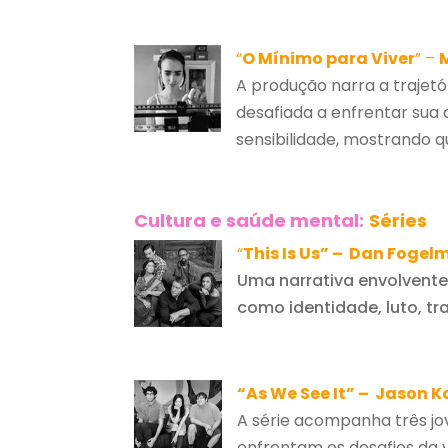
“
O Mínimo para Viver
” –
A produção narra a trajet
desafiada a enfrentar sua
sensibilidade, mostrando
Cultura e saúde mental:
Séries
“
This Is Us” – Dan Fogel
Uma narrativa envolvente
como identidade, luto, t
“As We See It” –
Jason K
A série acompanha três jo
enfrentam os desafios da 