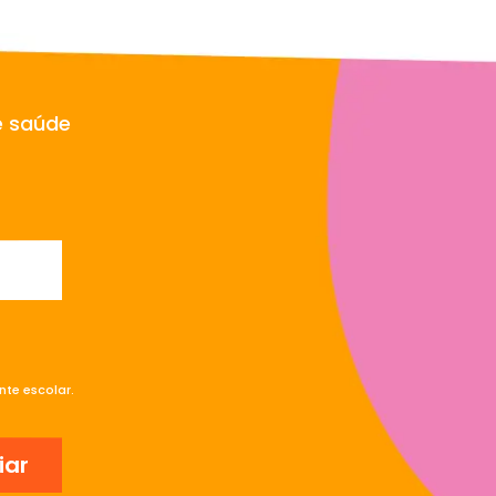
e saúde
te escolar.