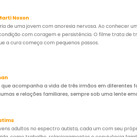
Marti Noxon
ória de uma jovem com anorexia nervosa. Ao conhecer u
 condição com coragem e persistência. O filme trata de 
 que a cura começa com pequenos passos.
man
 que acompanha a vida de três irmãos em diferentes fa
raumas e relações familiares, sempre sob uma lente em
atims
vens adultos no espectro autista, cada um com seu própr
vida, como trabalho, relacionamentos e convivência fami