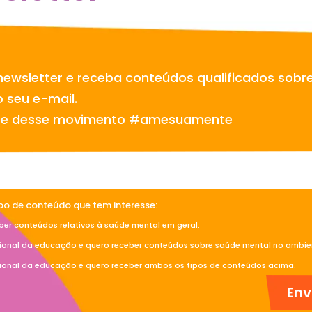
newsletter e receba conteúdos qualificados sobr
 seu e-mail.
te desse movimento #amesuamente
ipo de conteúdo que tem interesse:
ber conteúdos relativos à saúde mental em geral.
sional da educação e quero receber conteúdos sobre saúde mental no ambien
sional da educação e quero receber ambos os tipos de conteúdos acima.