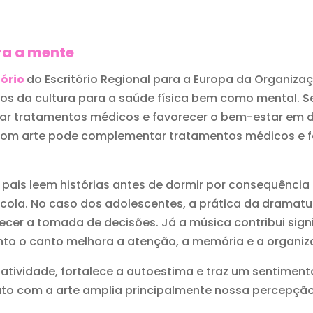
ara a mente
tório
do Escritório Regional para a Europa da Organiza
cios da cultura para a saúde física bem como mental.
ar tratamentos médicos e favorecer o bem-estar em di
om arte pode complementar tratamentos médicos e fa
 pais leem histórias antes de dormir por consequênci
ola. No caso dos adolescentes, a prática da dramatur
orecer a tomada de decisões. Já a música contribui sig
to o canto melhora a atenção, a memória e a organi
iatividade, fortalece a autoestima e traz um sentimento
ato com a arte amplia principalmente nossa percepçã