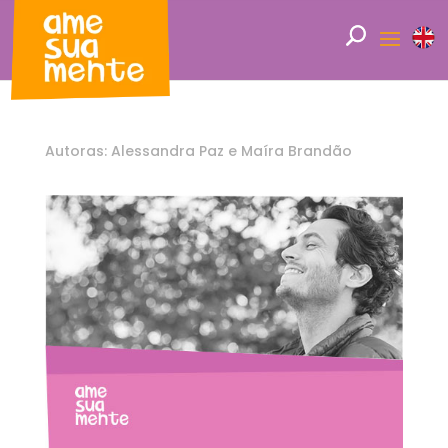
Autoras: Alessandra Paz e Maíra Brandão