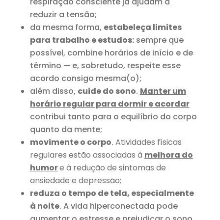
respiração consciente já ajudam a
reduzir a tensão;
da mesma forma,
estabeleça limites
para trabalho e estudos:
sempre que
possível, combine horários de início e de
término — e, sobretudo, respeite esse
acordo consigo mesma(o);
além disso,
cuide do sono
.
Manter um
horário regular para dormir e acordar
contribui tanto para o equilíbrio do corpo
quanto da mente;
movimente o corpo
.
Atividades físicas
regulares estão associadas à
melhora do
humor
e à redução de sintomas de
ansiedade e depressão;
reduza o tempo de tela, especialmente
à noite
. A vida hiperconectada pode
aumentar o estresse e prejudicar o sono.