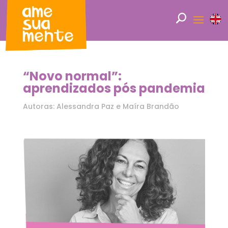
“Novo normal”:
aprendizados pós pandemia
Autoras: Alessandra Paz e Maíra Brandão