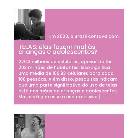
Em 2020, o Brasil contava com
TELAS: elas fazem mal às
crianças e adolescentes?
226,3 milhões de celulares, apesar de ter
203 milhões de habitantes. Isso significa
uma média de 106,93 celulares para cada
100 pessoas. Além disso, pesquisas indicam
que uma parte significativa do uso de telas
está nas mãos de crianças e adolescentes.
Mas será que esse o uso excessivo […]