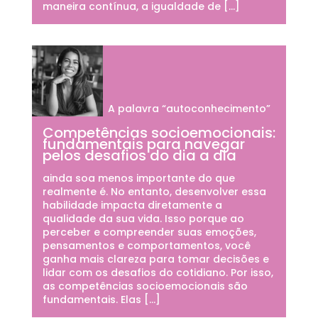
maneira contínua, a igualdade de […]
A palavra “autoconhecimento”
Competências socioemocionais:
fundamentais para navegar
pelos desafios do dia a dia
ainda soa menos importante do que
realmente é. No entanto, desenvolver essa
habilidade impacta diretamente a
qualidade da sua vida. Isso porque ao
perceber e compreender suas emoções,
pensamentos e comportamentos, você
ganha mais clareza para tomar decisões e
lidar com os desafios do cotidiano. Por isso,
as competências socioemocionais são
fundamentais. Elas […]