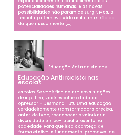
exponencialmente o conhecimento e as
potencialidades humanas, e as novas
possibilidades não param de surgir. Mas, a
tecnologia tem evoluído muito mais rápido
do que nossa mente […]
Educação Antirracista nas
Educação Antirracista nas
escolas
escolas Se você fica neutro em situações
de injustiça, você escolhe o lado do
opressor – Desmond Tutu Uma educação
verdadeiramente transformadora precisa,
antes de tudo, reconhecer e valorizar a
diversidade étnico-racial presente na
sociedade. Para que isso aconteça de
forma efetiva, é fundamental promover, de