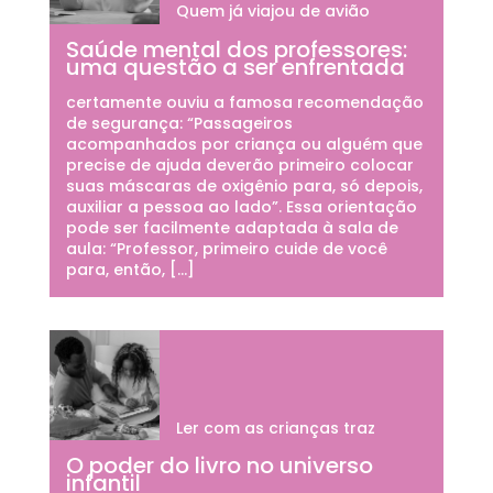
Quem já viajou de avião
Saúde mental dos professores:
uma questão a ser enfrentada
certamente ouviu a famosa recomendação
de segurança: “Passageiros
acompanhados por criança ou alguém que
precise de ajuda deverão primeiro colocar
suas máscaras de oxigênio para, só depois,
auxiliar a pessoa ao lado”. Essa orientação
pode ser facilmente adaptada à sala de
aula: “Professor, primeiro cuide de você
para, então, […]
Ler com as crianças traz
O poder do livro no universo
infantil