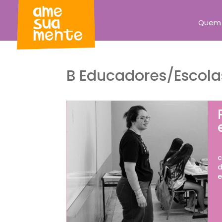
Quem
B Educadores/Escola
N
c
d
e