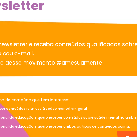
sletter
newsletter e receba conteúdos qualificados sobr
 seu e-mail.
te desse movimento #amesuamente
ipo de conteúdo que tem interesse:
ber conteúdos relativos à saúde mental em geral.
sional da educação e quero receber conteúdos sobre saúde mental no ambien
sional da educação e quero receber ambos os tipos de conteúdos acima.