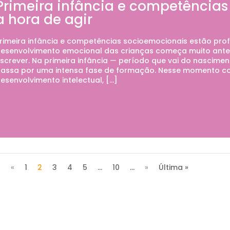
Primeira infância e competências
a hora de agir
rimeira infância e competências socioemocionais estão pr
esenvolvimento emocional das crianças começa muito antes
screver. Na primeira infância — período que vai do nascime
assa por uma intensa fase de formação. Nesse momento co
esenvolvimento intelectual, […]
«
1
2
3
4
5
...
10
...
»
Última »