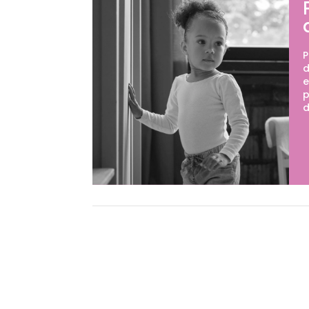
P
d
e
p
d