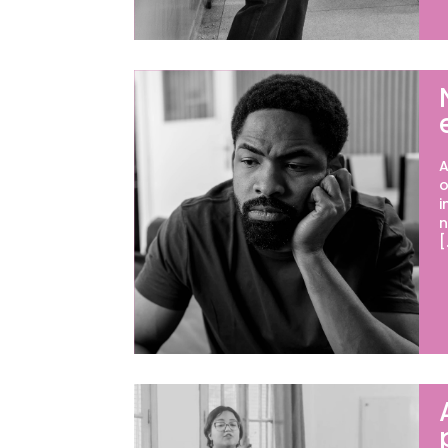
A
o
i
n
[