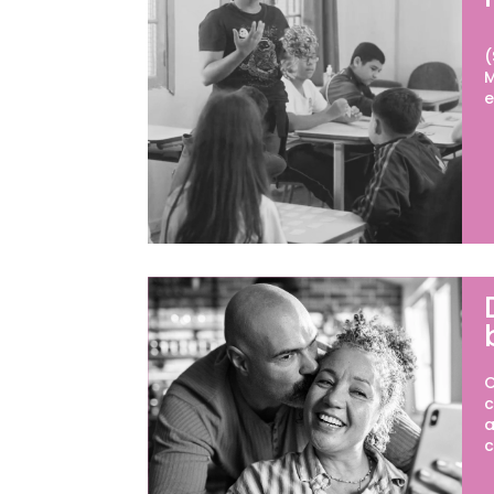
O
(
M
e
O
c
a
c