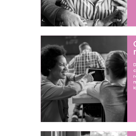
D
c
r
m
i