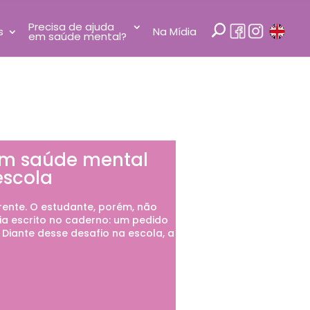
Precisa de ajuda
s
Na Mídia
em saúde mental?
em saúde mental
escola
rente. O estudante, porém, não
via escrito no caderno: um pedido
 Diante desse desafio na escola, a