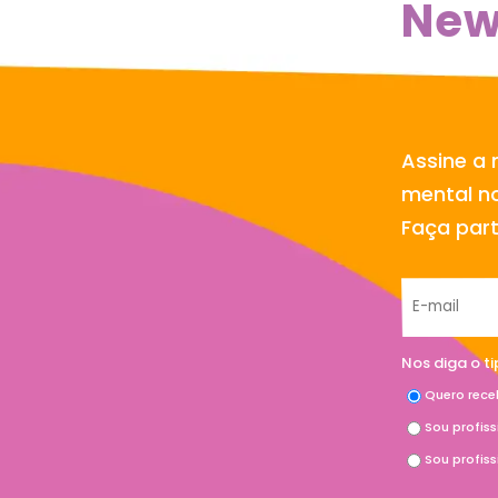
New
Assine a 
mental no
Faça par
Nos diga o t
Quero rece
Sou profis
Sou profis