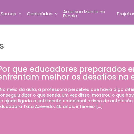
Ame sua Mente na
 Somos
Conteúdos
Projeto
Escola
s
Por que educadores preparados 
enfrentam melhor os desafios na 
o meio da aula, a professora percebeu que havia algo dife
onseguiu dizer o que sentia. Em vez disso, mostrou o que ha
e ajuda ligado a sofrimento emocional e risco de autolesão.
ducadora Tata Azevedo, 45 anos, interveio […]