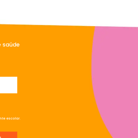
e saúde
te escolar.