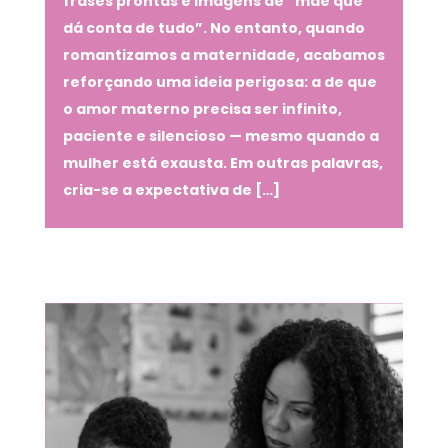
frases prontas e imagens de “mãe que
dá conta de tudo”. No entanto, quando
romantizamos a maternidade, acabamos
reforçando uma ideia perigosa: a de que
o amor materno precisa ser infinito,
paciente e silencioso — mesmo quando a
mulher está exausta. Em outras palavras,
cria-se a expectativa de […]