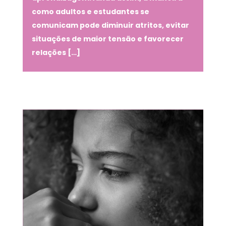
como adultos e estudantes se
comunicam pode diminuir atritos, evitar
situações de maior tensão e favorecer
relações […]