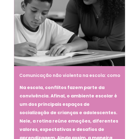
Comunicação não violenta na escola: como
ela reduz conflitos e melhora as relações
Na escola, conflitos fazem parte da
convivência. Afinal, o ambiente escolar é
um dos principais espaços de
socialização de crianças e adolescentes.
Nele, a rotina reúne emoções, diferentes
valores, expectativas e desafios de
aprendizagem. Ainda assim, a maneira