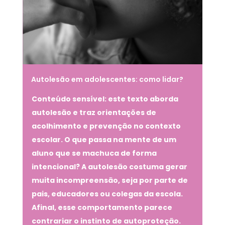
Autolesão em adolescentes: como lidar?
Conteúdo sensível: este texto aborda
autolesão e traz orientações de
acolhimento e prevenção no contexto
escolar. O que passa na mente de um
aluno que se machuca de forma
intencional? A autolesão costuma gerar
muita incompreensão, seja por parte de
pais, educadores ou colegas da escola.
Afinal, esse comportamento parece
contrariar o instinto de autoproteção.